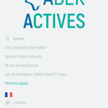
Adresse :


Parc d’innovation Blue Valley®
Bâtiment Marie Goldsmith
99, rue de Roch Klehure
Lieu-dit Kersulguen | 29680 Roscoff | France
Mentions légales
Contacts :

