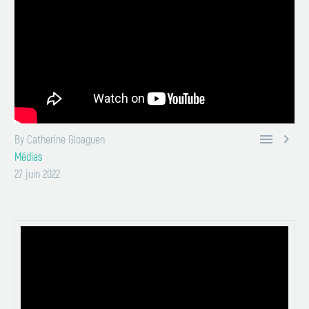


By Catherine Gloaguen
Médias
27 juin 2022