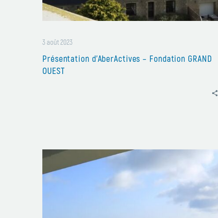
3 août 2023
Présentation d’AberActives – Fondation GRAND
OUEST
A
propos
d’Aberactives