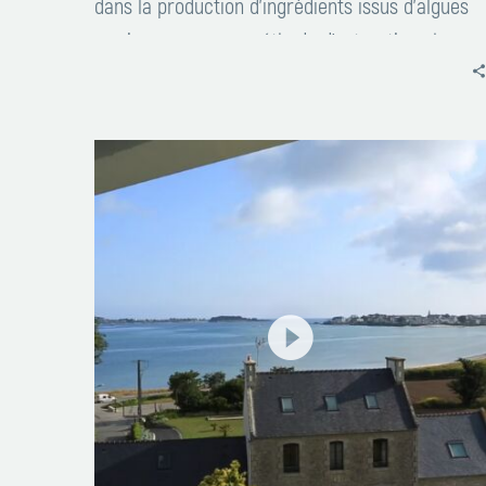
dans la production d’ingrédients issus d’algues
marines, avec une méthode d’extraction plus
précise et moins énergivore que les procédés
chimiques traditionnels…
Présentation
d’AberActives
–
Fondation
GRAND
OUEST