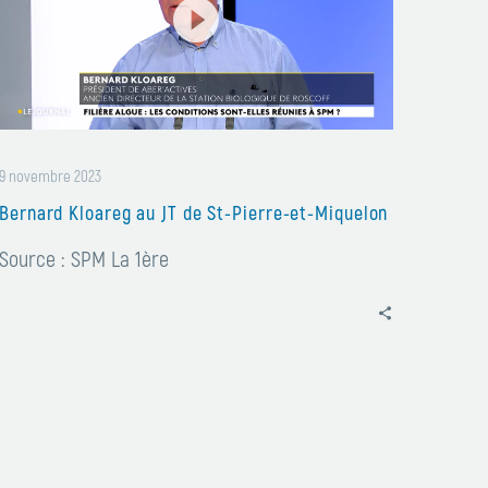
JT
de
St-
Pierre-
et-
9 novembre 2023
Miquelon
Bernard Kloareg au JT de St-Pierre-et-Miquelon
Source : SPM La 1ère