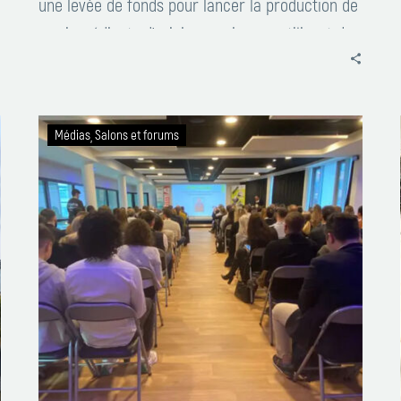
une levée de fonds pour lancer la production de
ses ingrédients d’origine marine, en utilisant des
enzymes brevetés qui en réduisent
considérablement les coûts et l’impact
environnemental…
Forum
Médias
Salons et forums
des
Jeunes
Pousses