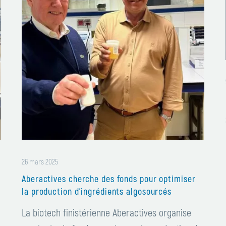
fonds
pour
optimiser
la
production
d’ingrédients
algosourcés
26 mars 2025
Aberactives cherche des fonds pour optimiser
la production d’ingrédients algosourcés
La biotech finistérienne Aberactives organise