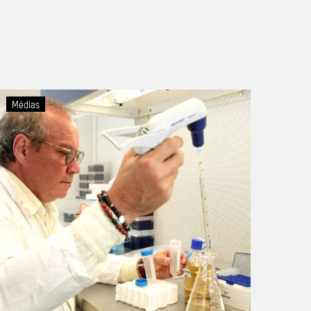
Un
Médias
Québécois
à
Roscoff