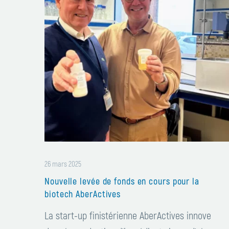
fonds
en
cours
pour
la
biotech
AberActives
26 mars 2025
Nouvelle levée de fonds en cours pour la
biotech AberActives
La start-up finistérienne AberActives innove