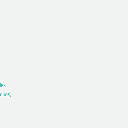
des
ques,
-
 Bernard