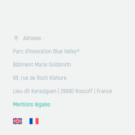
station biologique de
Kloareg (Présid
Roscoff en…
Robert Larocqu
(Directeur Géné
Adresse :


Parc d’innovation Blue Valley®
Bâtiment Marie Goldsmith
99, rue de Roch Klehure
Lieu-dit Kersulguen | 29680 Roscoff | France
Mentions légales