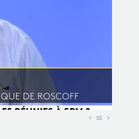


