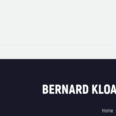
Adresse
99, rue de Roch Klehure - 29680 Roscoff
BERNARD KLOA
Home