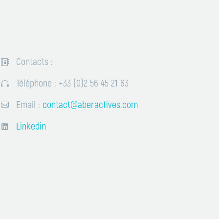
ent) et
e
ral)…
Contacts :


Téléphone : +33 (0)2 56 45 21 63


Email :
contact@aberactives.com


Linkedin

