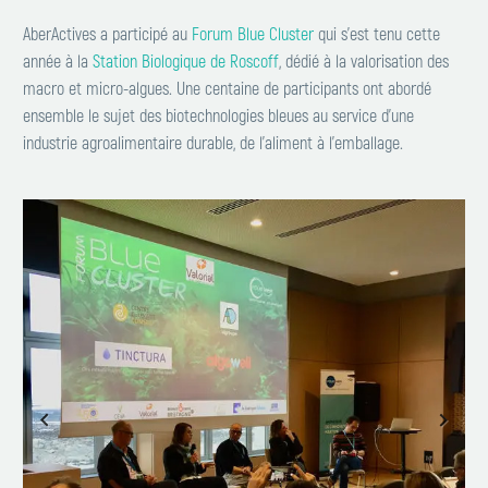
AberActives a participé au
Forum Blue Cluster
qui s’est tenu cette
année à la
Station Biologique de Roscoff
, dédié à la valorisation des
macro et micro-algues. Une centaine de participants ont abordé
ensemble le sujet des biotechnologies bleues au service d’une
industrie agroalimentaire durable, de l’aliment à l’emballage.
Previous
Next