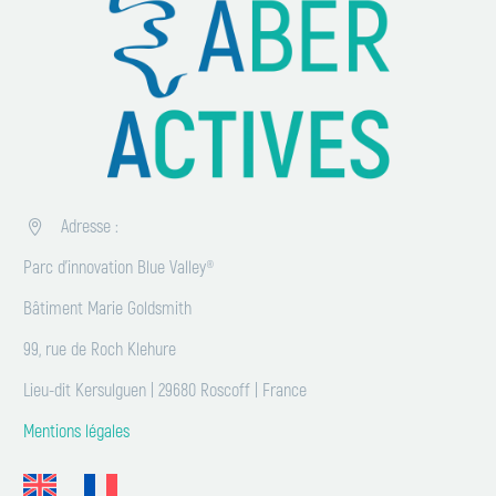
Adresse :


Parc d’innovation Blue Valley®
Bâtiment Marie Goldsmith
99, rue de Roch Klehure
Lieu-dit Kersulguen | 29680 Roscoff | France
Mentions légales