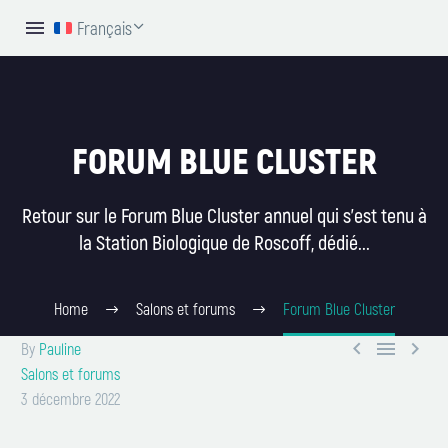
Français
FORUM BLUE CLUSTER
Retour sur le Forum Blue Cluster annuel qui s'est tenu à
la Station Biologique de Roscoff, dédié...
Home
Salons et forums
Forum Blue Cluster



By
Pauline
Salons et forums
3 décembre 2022