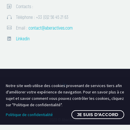
Contacts :


Téléphone : +33 (0)2 56 45 21 63




Email :
contact@aberactives.com
Linkedin


Notre site web utilise des cookies provenant de services tiers afin
d'améliorer votre expérience de navigation. Pour en savoir plus à ce
sujet et savoir comment vous pouvez contrôler les cookies, cliquez
sur "Politique de confidentialité".
Politique de confidentialité
JE SUIS D'ACCORD
2023 © AberActives
Webdesign, développement :
Offpix Communication