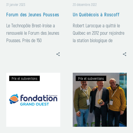
31 janvier 2023
20 décembre 2022
Forum des Jeunes Pousses
Un Québécois à Roscoff
Le Technopôle Brest-Iroise a
Robert Larocque a quitté le
renouvelé le Forum des Jeunes
Québec en 2012 pour rejoindre
Pousses. Près de 150
la station biologique de
participants…
Roscoff en…
Fondation
Emergys
Prix et subventions
Prix et subventions
Grand
régional
Ouest
:
:
labellisation
lauréat
du
prix
coup