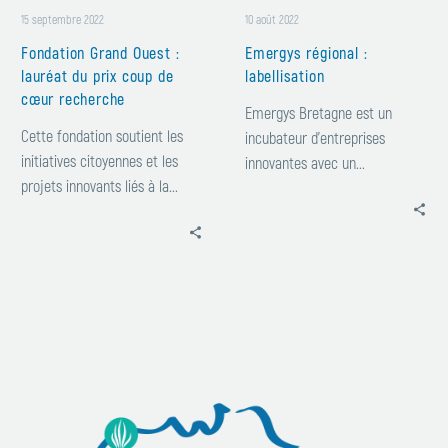
de
15 septembre 2022
10 août 2022
cœur
Fondation Grand Ouest :
Emergys régional :
recherche
lauréat du prix coup de
labellisation
cœur recherche
Emergys Bretagne est un
Cette fondation soutient les
incubateur d’entreprises
initiatives citoyennes et les
innovantes avec un...
projets innovants liés à la...