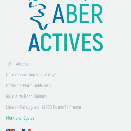
Adresse :


Parc d’innovation Blue Valley®
Bâtiment Marie Goldsmith
99, rue de Roch Klehure
Lieu-dit Kersulguen | 29680 Roscoff | France
Mentions légales