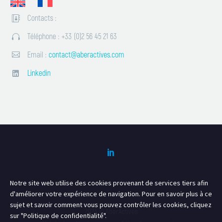
Contacts :


Téléphone : +33 (0)2 56 45 21 63




Email :
contact@aberactives.com
Linkedin


Notre site web utilise des cookies provenant de services tiers afin
d'améliorer votre expérience de navigation. Pour en savoir plus à ce
sujet et savoir comment vous pouvez contrôler les cookies, cliquez
2023 © AberActives
sur "Politique de confidentialité".