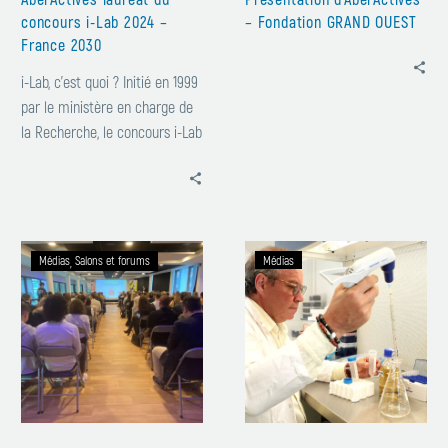
concours i-Lab 2024 –
– Fondation GRAND OUEST
France 2030
i-Lab, c’est quoi ? Initié en 1999
par le ministère en charge de
la Recherche, le concours i-Lab
permet de détecter et de faire
émerger des projets de
création d’entreprises
s’appuyant sur des
Forum
Un
technologies innovantes.
Médias
Salons et forums
Médias
des
Québécois
Jeunes
à
Pousses
Roscoff